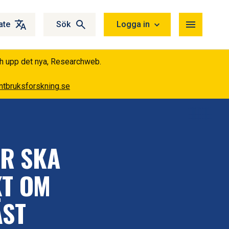
ate
Sök
Logga in
ch upp det nya, Researchweb.
tbruksforskning.se
R SKA
KT OM
ÄST