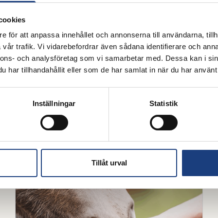
Fakta
Projektet ”Mugg och rasp på dölehästar och nor
cookies
diagnostik och behandling” beviljas 699 867 krono
e för att anpassa innehållet och annonserna till användarna, tillh
Huvudsökande är Giulio Grandi, SVA och Ida Skaar
vår trafik. Vi vidarebefordrar även sådana identifierare och anna
Utlysningen finansieras till lika delar av Landsla
nnons- och analysföretag som vi samarbetar med. Dessa kan i sin
Nordsvenska Hästen, beredningsarbetet bekostas
har tillhandahållit eller som de har samlat in när du har använt 
Inställningar
Statistik
Mer från Stiftelsen Hästforskning
Tillåt urval