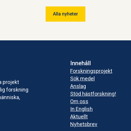
och den outnyttjade potentialen. Slutsatsen är
att viljan finns, men många vet inte hur de ska
Alla nyheter
gå från ord till handling.
Innehåll
Forskningsprojekt
Sök medel
a projekt
Anslag
ig forskning
Stöd hästforskning!
människa,
Om oss
In English
Aktuellt
Nyhetsbrev