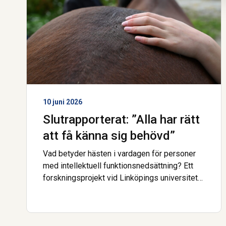
10 juni 2026
Slutrapporterat: ”Alla har rätt
att få känna sig behövd”
Vad betyder hästen i vardagen för personer
med intellektuell funktionsnedsättning? Ett
forskningsprojekt vid Linköpings universitet
har följt barn, unga och vuxna i stall och på
ridläger. Slutsatsen är tydlig. Hästarna kan
öppna dörren till delaktighet och en känsla av