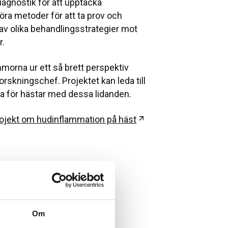
iagnostik för att upptäcka
öra metoder för att ta prov och
av olika behandlingsstrategier mot
r.
mmorna ur ett så brett perspektiv
orskningschef. Projektet kan leda till
tta för hästar med dessa lidanden.
Öppnas i ny flik
rojekt om hudinflammation på häst
Om