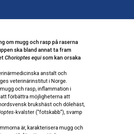
sning om mugg och rasp på raserna
ppen ska bland annat ta fram
et
Chorioptes equi
som kan orsaka
erinärmedicinska anstalt och
es veterinärinstitut i Norge.
 mugg och rasp, inflammation i
tt förbättra möjligheterna att
nordsvensk brukshäst och dölehäst,
ioptes
-kvalster (”fotskabb”), svamp
ommorna är, karakterisera mugg och