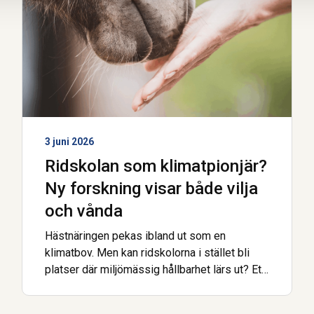
3 juni 2026
Ridskolan som klimatpionjär?
Ny forskning visar både vilja
och vånda
Hästnäringen pekas ibland ut som en
klimatbov. Men kan ridskolorna i stället bli
platser där miljömässig hållbarhet lärs ut? Ett
fyraårigt forskningsprojekt mellan Sverige
och Norge har kartlagt hindren, lösningarna