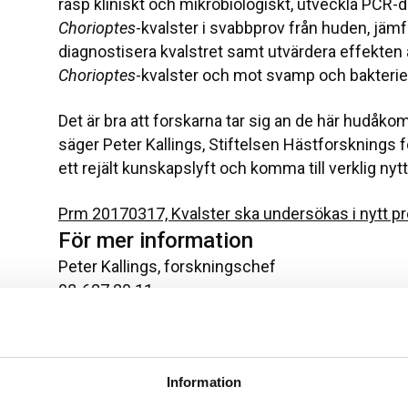
rasp kliniskt och mikrobiologiskt, utveckla PCR-d
Chorioptes
-kvalster i svabbprov från huden, jämf
diagnostisera kvalstret samt utvärdera effekten 
Chorioptes
-kvalster och mot svamp och bakterie
Det är bra att forskarna tar sig an de här hudåko
säger Peter Kallings, Stiftelsen Hästforsknings f
ett rejält kunskapslyft och komma till verklig ny
Prm 20170317, Kvalster ska undersökas i nytt p
För mer information
Peter Kallings, forskningschef
08-627 20 11
peter.kallings@nshorse.se
Christian Nyrén, verksamhetsledare
0705-49 74 15
Information
christian.nyren@lantbruksforskning.se