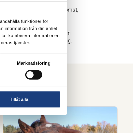
dsvenska brukshästar: förekomst,
r under tre år.
andahålla funktioner för
, Norges veterinärinstitut.
n information från din enhet
get for Dølahest och Föreningen
 tur kombinera informationen
 av Stiftelsen Hästforskning.
deras tjänster.
Marknadsföring
Tillåt alla