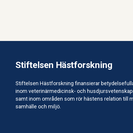
att vara behövd, men det räcker inte att
hästarna bara finns där.
Stiftelsen Hästforskning
Stiftelsen Hästforskning finansierar betydelsefull
inom veterinärmedicinsk- och husdjursvetenskapl
samt inom områden som rör hästens relation till 
samhälle och miljö.