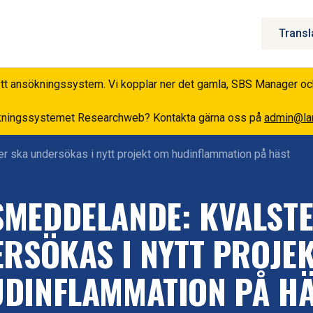
Transl
 bytt ansökningssystem. Vi kopplar ner det gamla, SBS Manager o
nsökningssystemet Researchweb? Kontakta gärna oss på
admin@lan
 ska undersökas i nytt projekt om hudinflammation på häst
SMEDDELANDE: KVALSTE
RSÖKAS I NYTT PROJE
DINFLAMMATION PÅ H