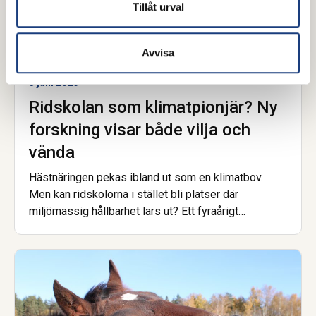
Tillåt urval
Avvisa
3 juni 2026
Ridskolan som klimatpionjär? Ny
forskning visar både vilja och
vånda
Hästnäringen pekas ibland ut som en klimatbov.
Men kan ridskolorna i stället bli platser där
miljömässig hållbarhet lärs ut? Ett fyraårigt
forskningsprojekt mellan Sverige och Norge har
kartlagt hindren, lösningarna och den outnyttjade
potentialen. Slutsatsen är att viljan finns, men många
vet inte hur de ska gå från ord till handling.