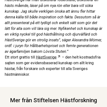
hästs mående, läser på om nya rön eller bara vill söka
kunskap. Jag skulle verkligen önska att ännu fler hittar
denna källa till både inspiration och fakta. Dessutom så är
allt presenterat på ett tydligt och enkelt sätt som gör det
lätt för alla som vill lära sig mer. Nyfikenhet och kunskap är
en viktig nyckel till god hästhållning och djurvälfärd och
HästSverige gör en otrolig insats”, säger Alexandra Mörner,
ordf. i juryn för Hållbarhetspriset och femte generationen
av ägarfamiljen bakom Lövsta Stuteri.”
Öppnas i ny flik
Ett stort grattis till
HästSverige
– den helt kostnadsfria
sajten som ger evidensbaserad kunskap om allt kring
hästar, från forskare och experter till alla Sveriges
hästmänniskor.
Mer från Stiftelsen Hästforskning