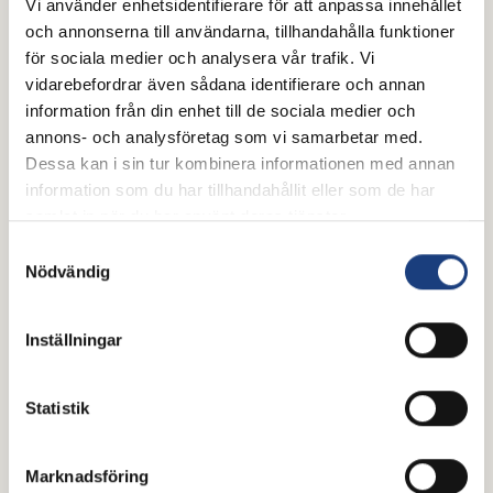
intellektuell funktionsnedsättning? Ett
Vi använder enhetsidentifierare för att anpassa innehållet
forskningsprojekt vid Linköpings universitet har följt
och annonserna till användarna, tillhandahålla funktioner
barn, unga och vuxna i stall och på ridläger.
för sociala medier och analysera vår trafik. Vi
Slutsatsen är tydlig. Hästarna kan öppna dörren till
vidarebefordrar även sådana identifierare och annan
delaktighet och en känsla av att vara behövd, men
information från din enhet till de sociala medier och
det räcker inte att hästarna bara finns där.
annons- och analysföretag som vi samarbetar med.
Dessa kan i sin tur kombinera informationen med annan
information som du har tillhandahållit eller som de har
samlat in när du har använt deras tjänster.
Samtyckesval
Nödvändig
Inställningar
Statistik
3 juni 2026
Ridskolan som klimatpionjär? Ny
Marknadsföring