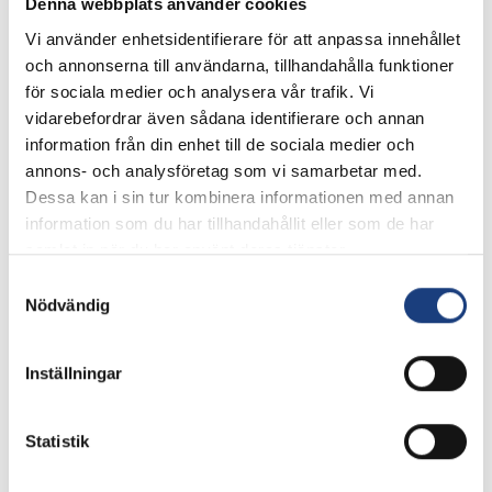
Denna webbplats använder cookies
Vi använder enhetsidentifierare för att anpassa innehållet
och annonserna till användarna, tillhandahålla funktioner
för sociala medier och analysera vår trafik. Vi
vidarebefordrar även sådana identifierare och annan
information från din enhet till de sociala medier och
annons- och analysföretag som vi samarbetar med.
Helena Rehnström
Dessa kan i sin tur kombinera informationen med annan
Ekonomiansvarig
information som du har tillhandahållit eller som de har
0709 13 78 01
samlat in när du har använt deras tjänster.
Skicka e-post
Samtyckesval
Nödvändig
Inställningar
Statistik