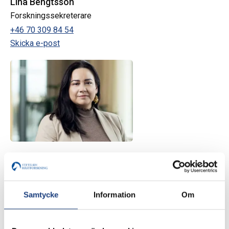
Lina Bengtsson
Forskningssekreterare
+46 70 309 84 54
Skicka e-post
Yvonne M. Airosa
Administration och support
076 775 35 42
Samtycke
Information
Om
Skicka e-post