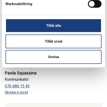
Jenny Wright Johnsen
Marknadsföring
Fagrådgiver avl, Stiftelsen Norsk Hestesenter (NHS)
+47 90068187
Skicka e-post
Tillåt alla
Tillåt urval
Avvisa
Paola Squassina
Kommunikatör
070-686 15 45
Skicka e-post