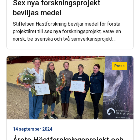
Sex nya forskningsprojekt
beviljas medel
Stiftelsen Hästforskning beviljar medel för första
projektåret till sex nya forskningsprojekt, varav en
norsk, tre svenska och två samverkansprojekt
mellan Sverige och Norge. Fem av projekten är inom
området veterinärmedicin, husdjursvetenskap och
teknikvetenskap (VHT) och ett är inom området
Press
samhällsvetenskap och humaniora (SH).
14 september 2024
Årets Hästforskningsprojekt och