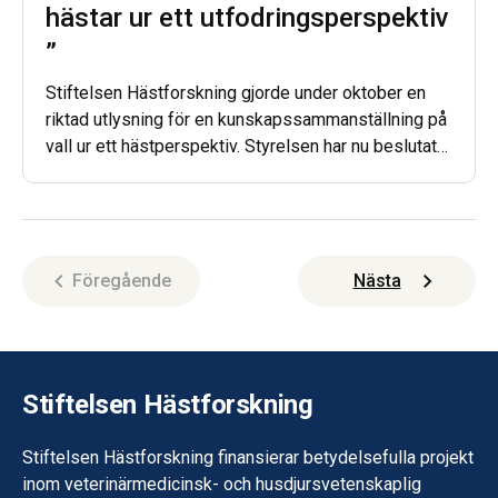
hästar ur ett utfodringsperspektiv
”
Stiftelsen Hästforskning gjorde under oktober en
riktad utlysning för en kunskapssammanställning på
vall ur ett hästperspektiv. Styrelsen har nu beslutat
att ge en forskargrupp från Sveriges
Lantbruksuniversitet (SLU) medel för ett projekt
som samordnas med motsvarande projekt hos
Stiftelsen Lantbruksforskning (SLF).
Föregående
Nästa
Stiftelsen Hästforskning
Stiftelsen Hästforskning finansierar betydelsefulla projekt
inom veterinärmedicinsk- och husdjursvetenskaplig