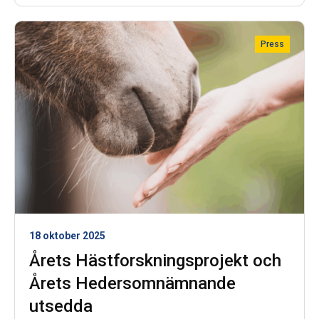
Sverige och Norge. Två av projekten är inom
området samhällsvetenskap och humaniora (SH) och
Press
fyra är inom området veterinärmedicin,
husdjursvetenskap och teknikvetenskap (VHT)
18 oktober 2025
Årets Hästforskningsprojekt och
Årets Hedersomnämnande
utsedda