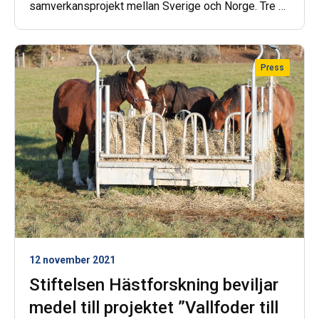
samverkansprojekt mellan Sverige och Norge. Tre av
projekten är inom området veterinärmedicin,
husdjursvetenskap och teknikvetenskap och två
inom området samhällsvetenskap och humaniora.
Press
12 november 2021
Stiftelsen Hästforskning beviljar
medel till projektet ”Vallfoder till