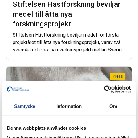
Stiftelsen Hästforskning beviljar
medel till åtta nya
forskningsprojekt
Stiftelsen Hästforskning beviljar medel för första
projektåret till åtta nya forskningsprojekt, varav två
svenska och sex samverkansprojekt mellan Sverige
och Norge. Fem av projekten är inom området
veterinärmedicin, husdjursvetenskap och
teknikvetenskap (VHT) och tre inom området
Press
samhällsvetenskap och humaniora (SH).
Samtycke
Information
Om
Denna webbplats använder cookies
Vi använder enhetsidentifierare för att anpassa innehållet