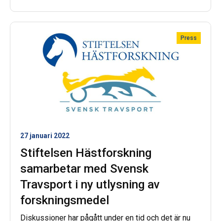
bidragit med tydlig nytta för näringen. Vinnarna
uppmärksammades under Hippocampusdagen den
18 november, som även i år genomfördes digitalt.
Press
27 januari 2022
Stiftelsen Hästforskning
samarbetar med Svensk
Travsport i ny utlysning av
forskningsmedel
Diskussioner har pågått under en tid och det är nu