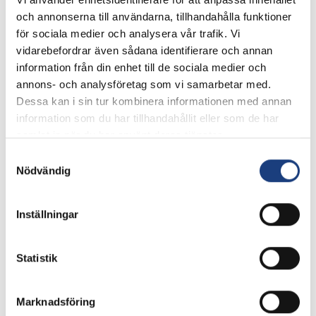
och annonserna till användarna, tillhandahålla funktioner
för sociala medier och analysera vår trafik. Vi
vidarebefordrar även sådana identifierare och annan
10 november 2023
information från din enhet till de sociala medier och
Årets Hästforskningsprojekt och
annons- och analysföretag som vi samarbetar med.
Årets Hedersomnämnande
Dessa kan i sin tur kombinera informationen med annan
information som du har tillhandahållit eller som de har
utsedda
samlat in när du har använt deras tjänster.
Stiftelsen Hästforskning delar ut pris till Årets
Samtyckesval
hästforskningsprojekt och Årets
Nödvändig
hedersomnämnande för att premiera projekt som
bidragit med tydlig nytta för näringen. Vinnarna
Inställningar
uppmärksammades under Hippocampusdagen den
10 november, som även i år genomfördes digitalt.
Press
Statistik
Marknadsföring