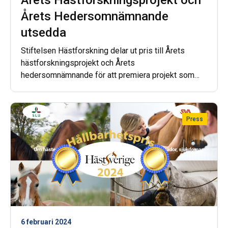
Årets Hedersomnämnande
utsedda
Stiftelsen Hästforskning delar ut pris till Årets
hästforskningsprojekt och Årets
hedersomnämnande för att premiera projekt som
bidragit med tydlig nytta för näringen. Vinnarna
uppmärksammades på Horse Welfare Summit den
14 september.
Press
6 februari 2024