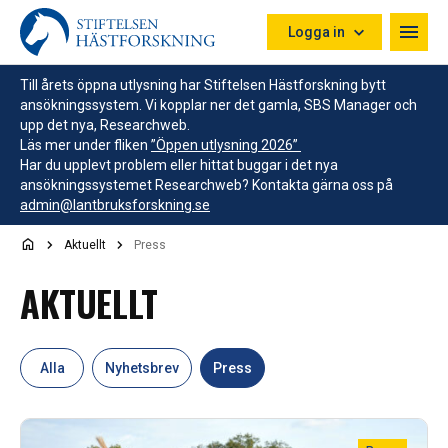
Hoppa till innehåll
Logga in
Till årets öppna utlysning har Stiftelsen Hästforskning bytt
ansökningssystem. Vi kopplar ner det gamla, SBS Manager och
upp det nya, Researchweb.
Läs mer under fliken
”Öppen utlysning 2026”
Har du upplevt problem eller hittat buggar i det nya
ansökningssystemet Researchweb? Kontakta gärna oss på
admin@lantbruksforskning.se
Aktuellt
Press
AKTUELLT
Alla
Nyhetsbrev
Press