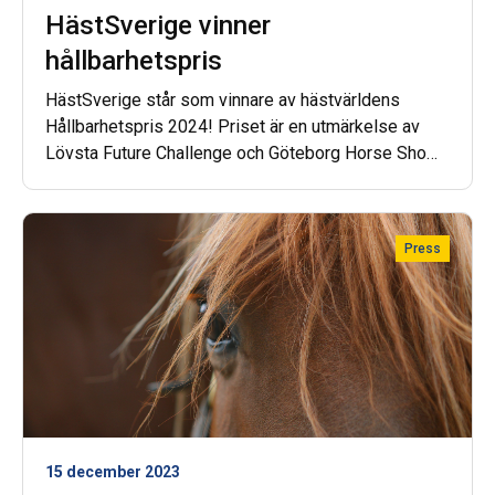
HästSverige vinner
hållbarhetspris
HästSverige står som vinnare av hästvärldens
Hållbarhetspris 2024! Priset är en utmärkelse av
Lövsta Future Challenge och Göteborg Horse Show
för hållbar hästnäring och sport, som delas ut till en
enskild vinnare.
Press
15 december 2023