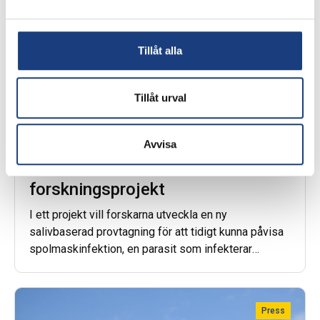
Tillåt alla
Tillåt urval
20 december 2022
Stiftelsen Hästforskning beviljar
Avvisa
medel till fyra nya
forskningsprojekt
I ett projekt vill forskarna utveckla en ny
salivbaserad provtagning för att tidigt kunna påvisa
spolmaskinfektion, en parasit som infekterar
framför …
Press