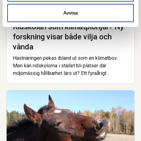
Avvisa
3 juni 2026
Ridskolan som klimatpionjär? Ny
forskning visar både vilja och
vånda
Hästnäringen pekas ibland ut som en klimatbov.
Men kan ridskolorna i stället bli platser där
miljömässig hållbarhet lärs ut? Ett fyraårigt
forskningsprojekt mellan Sverige och Norge har
kartlagt hindren, lösningarna och den outnyttjade
potentialen. Slutsatsen är att viljan finns, men många
vet inte hur de ska gå från ord till handling.