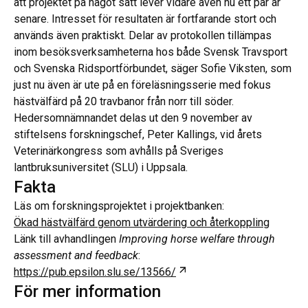
att projektet på något sätt lever vidare även nu ett par år
senare. Intresset för resultaten är fortfarande stort och
används även praktiskt. Delar av protokollen tillämpas
inom besöksverksamheterna hos både Svensk Travsport
och Svenska Ridsportförbundet, säger Sofie Viksten, som
just nu även är ute på en föreläsningsserie med fokus
hästvälfärd på 20 travbanor från norr till söder.
Hedersomnämnandet delas ut den 9 november av
stiftelsens forskningschef, Peter Kallings, vid årets
Veterinärkongress som avhålls på Sveriges
lantbruksuniversitet (SLU) i Uppsala.
Fakta
Läs om forskningsprojektet i projektbanken:
Ökad hästvälfärd genom utvärdering och återkoppling
Länk till avhandlingen
Improving horse welfare through
assessment and feedback
:
Öppnas i ny flik
https://pub.epsilon.slu.se/13566/
För mer information