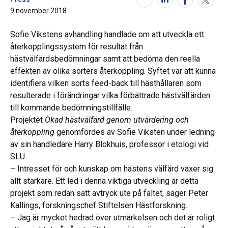
9 november 2018
Sofie Vikstens avhandling handlade om att utveckla ett
återkopplingssystem för resultat från
hästvälfärdsbedömningar samt att bedöma den reella
effekten av olika sorters återkoppling. Syftet var att kunna
identifiera vilken sorts feed-back till hästhållaren som
resulterade i förändringar vilka förbättrade hästvälfärden
till kommande bedömningstillfälle.
Projektet
Ökad hästvälfärd genom utvärdering och
återkoppling
genomfördes av Sofie Viksten under ledning
av sin handledare Harry Blokhuis, professor i etologi vid
SLU.
– Intresset för och kunskap om hästens välfärd växer sig
allt starkare. Ett led i denna viktiga utveckling är detta
projekt som redan satt avtryck ute på fältet, säger Peter
Kallings, forskningschef Stiftelsen Hästforskning.
– Jag är mycket hedrad över utmärkelsen och det är roligt