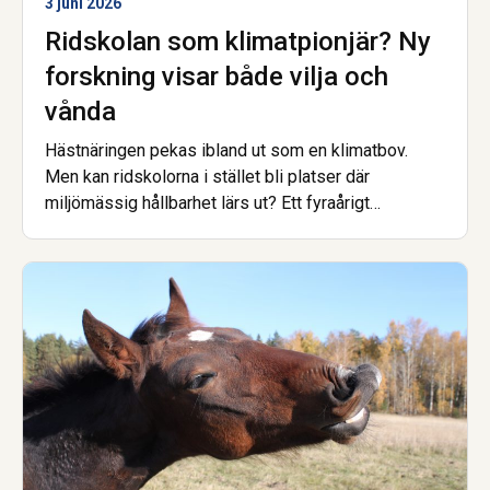
3 juni 2026
Ridskolan som klimatpionjär? Ny
forskning visar både vilja och
vånda
Hästnäringen pekas ibland ut som en klimatbov.
Men kan ridskolorna i stället bli platser där
miljömässig hållbarhet lärs ut? Ett fyraårigt
forskningsprojekt mellan Sverige och Norge har
kartlagt hindren, lösningarna och den outnyttjade
potentialen. Slutsatsen är att viljan finns, men många
vet inte hur de ska gå från ord till handling.