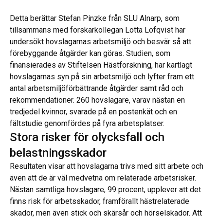
Detta berättar Stefan Pinzke från SLU Alnarp, som
tillsammans med forskarkollegan Lotta Löfqvist har
undersökt hovslagarnas arbetsmiljö och besvär så att
förebyggande åtgärder kan göras. Studien, som
finansierades av Stiftelsen Hästforskning, har kartlagt
hovslagarnas syn på sin arbetsmiljö och lyfter fram ett
antal arbetsmiljöförbättrande åtgärder samt råd och
rekommendationer. 260 hovslagare, varav nästan en
tredjedel kvinnor, svarade på en postenkät och en
fältstudie genomfördes på fyra arbetsplatser.
Stora risker för olycksfall och
belastningsskador
Resultaten visar att hovslagarna trivs med sitt arbete och
även att de är väl medvetna om relaterade arbetsrisker.
Nästan samtliga hovslagare, 99 procent, upplever att det
finns risk för arbetsskador, framförallt hästrelaterade
skador, men även stick och skärsår och hörselskador. Att