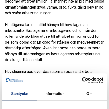
bedömer att arbetsmiljön i allmänhet inte är bra med dåliga
klimatförhållanden (kyla, värme, drag, fukt), dålig belysning
och svåra arbetsställningar.
Hästägarna tar inte alltid hänsyn till hovslagarnas
arbetsmiljö. Hästägarna är arbetsgivare och utifrån den
rollen är de skyldiga att se till att arbetsmiljön är god för
de som jobbar där. En ökad förståelse och medvetenhet är
rättmätigt efterfrågad. Även länsstyrelsen borde ta mera
hänsyn till utformningen av hovslagarens arbetsplats när
de ska godkänna stall.
Hovslagarna upplever dessutom stress i sitt arbete,
kvinnor i något större omfattning än män. Det är framför
allt uppbundenhet och krav på tillgänglighet som stressar.
Men även tidsbrist och hästägarna. Ett ofta förekommande
Samtycke
Information
Om
problem för hovslagarna är att hantera ouppfostrade
hästar. Hovslagarna menade att många hästägare har dålig
utbildning på häst vilket ger ouppfostrade hästar som är