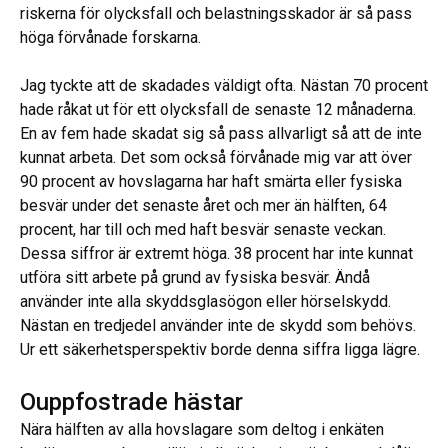
riskerna för olycksfall och belastningsskador är så pass
höga förvånade forskarna.
Jag tyckte att de skadades väldigt ofta. Nästan 70 procent
hade råkat ut för ett olycksfall de senaste 12 månaderna.
En av fem hade skadat sig så pass allvarligt så att de inte
kunnat arbeta. Det som också förvånade mig var att över
90 procent av hovslagarna har haft smärta eller fysiska
besvär under det senaste året och mer än hälften, 64
procent, har till och med haft besvär senaste veckan.
Dessa siffror är extremt höga. 38 procent har inte kunnat
utföra sitt arbete på grund av fysiska besvär. Ändå
använder inte alla skyddsglasögon eller hörselskydd.
Nästan en tredjedel använder inte de skydd som behövs.
Ur ett säkerhetsperspektiv borde denna siffra ligga lägre.
Ouppfostrade hästar
Nära hälften av alla hovslagare som deltog i enkäten