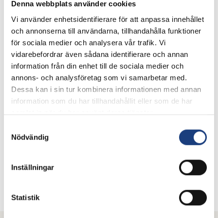
Denna webbplats använder cookies
svårare att hantera när de ska skos.
Nya åtgärdar
Vi använder enhetsidentifierare för att anpassa innehållet
och annonserna till användarna, tillhandahålla funktioner
Forskarna varnar för att utan arbetsmiljöförbättrande
för sociala medier och analysera vår trafik. Vi
åtgärder för såväl manliga som kvinnliga hovslagare, finns
vidarebefordrar även sådana identifierare och annan
det risk att många lämnar yrket i förtid på grund av den
information från din enhet till de sociala medier och
belastande arbetsmiljön. De påpekar även vikten att ur ett
annons- och analysföretag som vi samarbetar med.
jämställdshetsperspektiv även betrakta kvinnors fysiska
Dessa kan i sin tur kombinera informationen med annan
förutsättningar i det arbetsmiljöförbättrande arbetet.
information som du har tillhandahållit eller som de har
Forskarna rekommenderar starkt att säkerhetsåtgärder tas
samlat in när du har använt deras tjänster.
för att undvika skador som att till exempel använda
hörselskydd eller skyddsglasögon, justera arbetshöjden
Samtyckesval
Nödvändig
på städet och använda hjälpmedel vid skoning.
Studien vittnar om att arbetsriskerna för hovslagare är
stora och att både hästägarna och hovslagarna kan arbeta
Inställningar
förebyggande så att skaderisken minskas.
Projektet ”Ett hammarslag för mycket” i projektbanken
Statistik