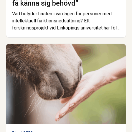
få känna sig behövd”
Vad betyder hästen i vardagen för personer med
intellektuell funktionsnedsättning? Ett
forskningsprojekt vid Linköpings universitet har följt
barn, unga och vuxna i stall och på ridläger.
Slutsatsen är tydlig. Hästarna kan öppna dörren till
delaktighet och en känsla av att vara behövd, men
det räcker inte att hästarna bara finns där.