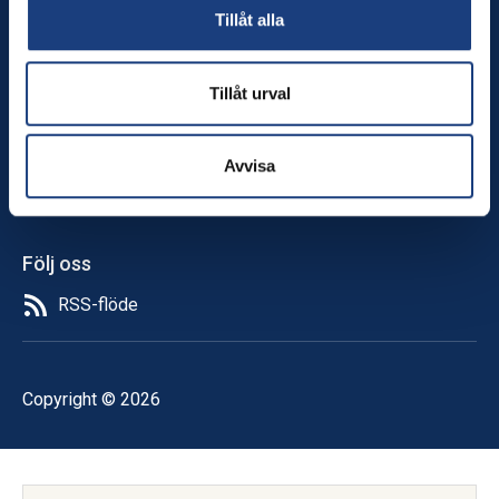
Forskningsprojekt
Tillåt alla
Sök medel
Anslag
Stöd hästforskning!
Tillåt urval
Om oss
In English
Avvisa
Aktuellt
Nyhetsbrev
Följ oss
RSS-flöde
Copyright © 2026