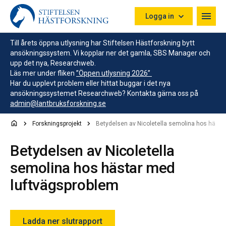
Hoppa till innehåll
Logga in
Till årets öppna utlysning har Stiftelsen Hästforskning bytt
ansökningssystem. Vi kopplar ner det gamla, SBS Manager och
upp det nya, Researchweb.
Läs mer under fliken
”Öppen utlysning 2026”
Har du upplevt problem eller hittat buggar i det nya
ansökningssystemet Researchweb? Kontakta gärna oss på
admin@lantbruksforskning.se
Forskningsprojekt
Betydelsen av Nicoletella semolina hos hästa
Betydelsen av Nicoletella
semolina hos hästar med
luftvägsproblem
Ladda ner slutrapport