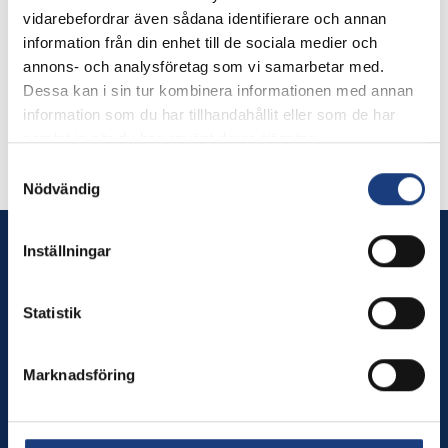
Organisation
vidarebefordrar även sådana identifierare och annan
Statens Veterinärmedicinska Anstalt
information från din enhet till de sociala medier och
Huvudsökande
annons- och analysföretag som vi samarbetar med.
Ingrid Hansson
Dessa kan i sin tur kombinera informationen med annan
018-67 46 86
information som du har tillhandahållit eller som de har
Ingrid.Hansson@sva.se
samlat in när du har använt deras tjänster.
Samtyckesval
Nödvändig
Inställningar
Stiftelsen Hästforskning
Stiftelsen Hästforskning finansierar betydelsefulla projekt
Statistik
inom veterinärmedicinsk- och husdjursvetenskaplig
forskning samt inom områden som rör hästens relation till
Marknadsföring
människa, samhälle och miljö.
Innehåll