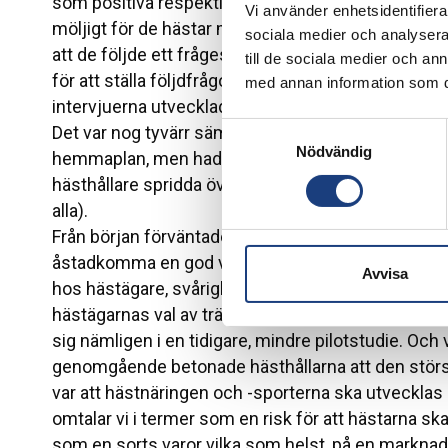
som positiva respektive negativa faktorer när det
Vi använder enhetsidentifierar
möljigt för de hästar man ansvarar för. Intervjuern
sociala medier och analysera 
att de följde ett frågeschema som var likadant vid
till de sociala medier och a
för att ställa följdfrågor och att följa upp intressan
med annan information som du 
intervjuerna utvecklade sig. På grund av pandemir
Samtyckesval
Det var nog tyvärr sämre än om de hade ägt rum v
Nödvändig
hemmaplan, men hade i gengäld fördelen att det bl
hästhållare spridda över hela landet (utan att det t
alla).
Från början förväntades de intervjuade svara att f
åstadkomma en god välfärd för de hästar de har an
Avvisa
hos hästägare, svårigheter med att få tag på skick
hästägarnas val av tränare inte alltid var det som 
sig nämligen i en tidigare, mindre pilotstudie. Och
genomgående betonade hästhållarna att den störs
var att hästnäringen och -sporterna ska utvecklas 
omtalar vi i termer som en risk för att hästarna sk
som en sorts varor vilka som helst, på en marknad v