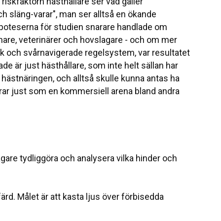
riskfaktorn hästhållare ser vad gäller
 och släng-varar", man ser alltså en ökande
ypoteserna för studien snarare handlade om
nare, veterinärer och hovslagare - och om mer
rk och svårnavigerade regelsystem, var resultatet
e är just hästhållare, som inte helt sällan har
hästnäringen, och alltså skulle kunna antas ha
gerar just som en kommersiell arena bland andra
lägare tydliggöra och analysera vilka hinder och
färd. Målet är att kasta ljus över förbisedda