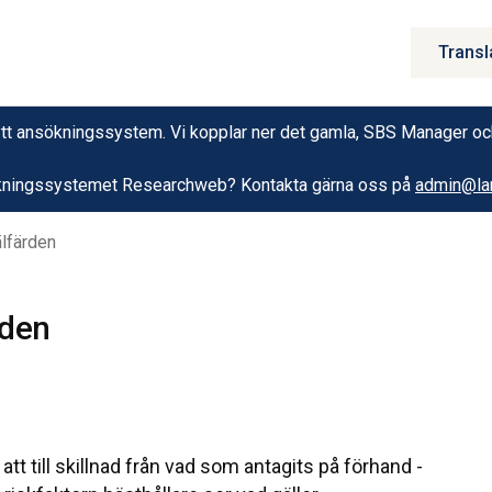
Transl
 bytt ansökningssystem. Vi kopplar ner det gamla, SBS Manager o
nsökningssystemet Researchweb? Kontakta gärna oss på
admin@lan
älfärden
rden
att till skillnad från vad som antagits på förhand -