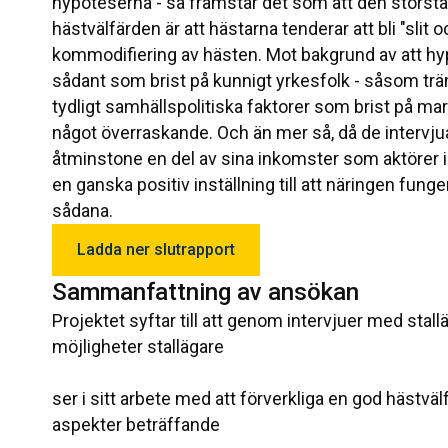
hypoteserna - så framstår det som att den största 
hästvälfärden är att hästarna tenderar att bli "slit
kommodifiering av hästen. Mot bakgrund av att h
sådant som brist på kunnigt yrkesfolk - såsom trä
tydligt samhällspolitiska faktorer som brist på ma
något överraskande. Och än mer så, då de intervjuad
åtminstone en del av sina inkomster som aktörer i 
en ganska positiv inställning till att näringen fun
sådana.
Ladda ner slutrapport
Sammanfattning av ansökan
Projektet syftar till att genom intervjuer med stal
möjligheter stallägare
ser i sitt arbete med att förverkliga en god hästväl
aspekter beträffande