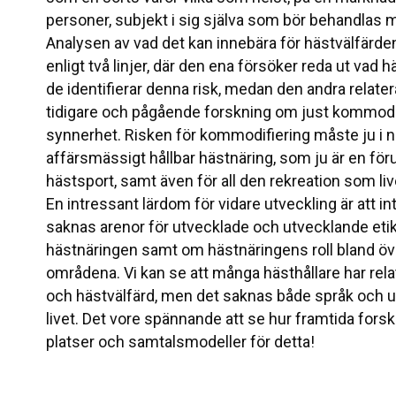
personer, subjekt i sig själva som bör behandlas
Analysen av vad det kan innebära för hästvälfärde
enligt två linjer, där den ena försöker reda ut va
de identifierar denna risk, medan den andra relater
tidigare och pågående forskning om just kommodifi
synnerhet. Risken för kommodifiering måste ju i 
affärsmässigt hållbar hästnäring, som ju är en föru
hästsport, samt även för all den rekreation som l
En intressant lärdom för vidare utveckling är att 
saknas arenor för utvecklade och utvecklande etik
hästnäringen samt om hästnäringens roll bland övr
områdena. Vi kan se att många hästhållare har rel
och hästvälfärd, men det saknas både språk och ut
livet. Det vore spännande att se hur framtida fors
platser och samtalsmodeller för detta!