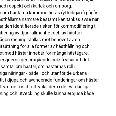
 med respekt och kärlek och omsorg.
n om hästarna kommodifieras (ytterligare) pågår
d hästhållarna närmare bestämt kan tänkas avse när
ar den identifierade risken för kommodifiering till
ering av djur i allmänhet och av hästar i
någon mening ställas mot behovet av en
tsättning för alla former av hästhållning och
ivet med hästar innebär för många hästägare.
intervjuerna genomgående också visar att det
samtal om hästar, om hästarnas roll i
iga näringar - både i och utanför de urbana
ativt djupa och avancerade funderingar om hästar
rymme för att uttrycka dem i det vardagliga
kning och utveckling skulle kunna erbjuda både