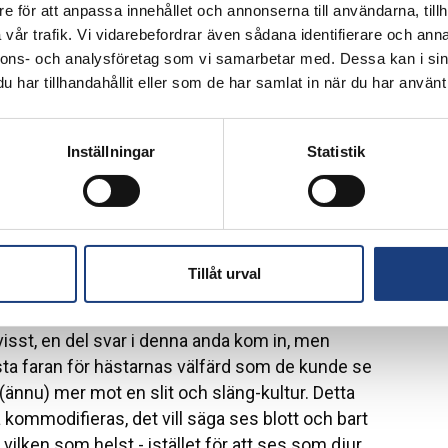
 gäller att åstadkomma en så god välfärd som
e för att anpassa innehållet och annonserna till användarna, tillh
a var av semi-strukturerad karaktär, vilket innebär
vår trafik. Vi vidarebefordrar även sådana identifierare och anna
 alla intervjuer, men att det också fanns utrymme
nnons- och analysföretag som vi samarbetar med. Dessa kan i sin
ta punkter på ett friare sätt utifrån hur de olika
har tillhandahållit eller som de har samlat in när du har använt 
estriktionerna, ägde intervjuerna rum på zoom.
id personliga möten på de intervjuades
Inställningar
Statistik
ev mycket lättare att fördela intervjuerna mellan
og orimliga resurser i anspråk att resa till dem
aktorer som försvårade för dem när det gäller att
svar för skulle vara sådant som brist på kunskap
Tillåt urval
liga hovslagare och veterinärer samt att
hästhållarna helst hade sett. Liknande svar visade
 visst, en del svar i denna anda kom in, men
ta faran för hästarnas välfärd som de kunde se
(ännu) mer mot en slit och släng-kultur. Detta
a kommodifieras, det vill säga ses blott och bart
ilken som helst - istället för att ses som djur,