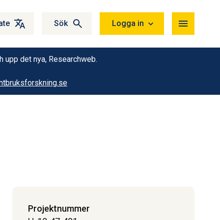
ate
Sök
Logga in
ch upp det nya, Researchweb.
tbruksforskning.se
Projektnummer