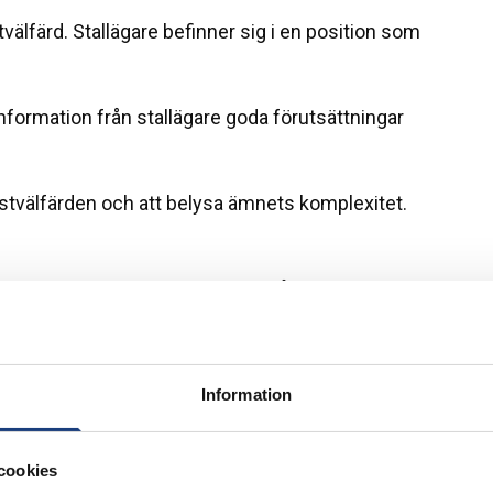
tvälfärd. Stallägare befinner sig i en position som
 information från stallägare goda förutsättningar
hästvälfärden och att belysa ämnets komplexitet.
 öppnas. Projektet kommer också att bidra med
ör att utveckla hästvälfärden i framtiden.
Information
ll säga personer som äger - eller ansvarar för -
någon häst eller inte) intervjuats om vad de ser
cookies