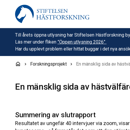
Hoppa till innehåll
Till årets öppna utlysning har Stiftelsen Hästforskning
Läs mer under fliken
”Öppen utlysning 2026”
Har du upplevt problem eller hittat buggar i det nya a
Forskningsprojekt
En mänsklig sida av hästv
En mänsklig sida av hästvälfä
Summering av slutrapport
Resultatet av ungefär 40 intervjuer via zoom, visar 