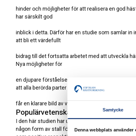
hinder och möjligheter för att realisera en god häs
har särskilt god
inblick i detta. Därför har en studie som samlar in
att bli ett värdefullt
bidrag till det fortsatta arbetet med att utveckla 
Nya möjligheter för
en djupare förståelse och diskussion kommer att
att alla berörda parter
får en klarare bild av vilka strategier som behövs f
Samtycke
Populärvetenskaplig redovisning
I den här studien har ungefär 40 hästhållare (det vi
någon form av stall för hästar, oavsett om de äger 
Denna webbplats använder 