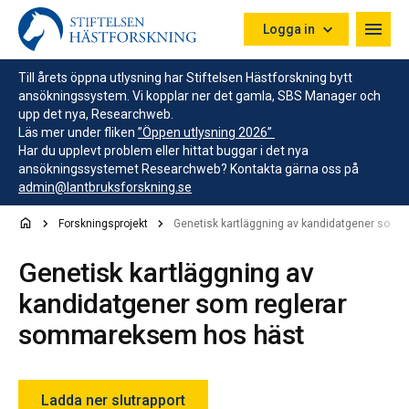
Hoppa till innehåll
Logga in
Till årets öppna utlysning har Stiftelsen Hästforskning bytt
ansökningssystem. Vi kopplar ner det gamla, SBS Manager och
upp det nya, Researchweb.
Läs mer under fliken
”Öppen utlysning 2026”
Har du upplevt problem eller hittat buggar i det nya
ansökningssystemet Researchweb? Kontakta gärna oss på
admin@lantbruksforskning.se
Forskningsprojekt
Genetisk kartläggning av kandidatgener som
Genetisk kartläggning av
kandidatgener som reglerar
sommareksem hos häst
Ladda ner slutrapport