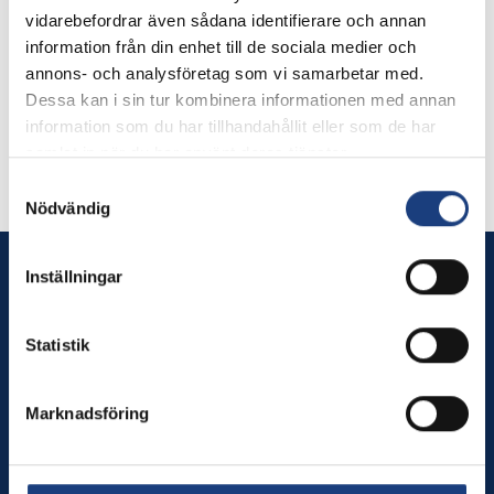
Organisation
vidarebefordrar även sådana identifierare och annan
Sveriges lantbruksuniversitet, SLU
information från din enhet till de sociala medier och
Huvudsökande
annons- och analysföretag som vi samarbetar med.
Gabriella Lindgren
Dessa kan i sin tur kombinera informationen med annan
018-4714971
information som du har tillhandahållit eller som de har
gabriella.lindgren@hgen.slu.se
samlat in när du har använt deras tjänster.
Samtyckesval
Nödvändig
Inställningar
Stiftelsen Hästforskning
Stiftelsen Hästforskning finansierar betydelsefulla projekt
Statistik
inom veterinärmedicinsk- och husdjursvetenskaplig
forskning samt inom områden som rör hästens relation till
Marknadsföring
människa, samhälle och miljö.
Innehåll