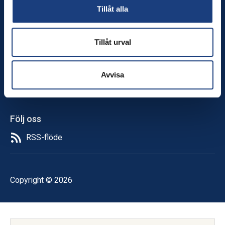
Forskningsprojekt
Tillåt alla
Sök medel
Anslag
Stöd hästforskning!
Tillåt urval
Om oss
In English
Avvisa
Aktuellt
Nyhetsbrev
Följ oss
RSS-flöde
Copyright © 2026