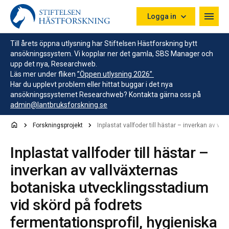
Hoppa till innehåll
Logga in
Till årets öppna utlysning har Stiftelsen Hästforskning bytt
ansökningssystem. Vi kopplar ner det gamla, SBS Manager och
upp det nya, Researchweb.
Läs mer under fliken
”Öppen utlysning 2026”
Har du upplevt problem eller hittat buggar i det nya
ansökningssystemet Researchweb? Kontakta gärna oss på
admin@lantbruksforskning.se
Forskningsprojekt
Inplastat vallfoder till hästar – inverkan av v
Inplastat vallfoder till hästar –
inverkan av vallväxternas
botaniska utvecklingsstadium
vid skörd på fodrets
fermentationsprofil, hygieniska