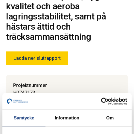
kvalitet och aeroba
lagringsstabilitet, samt på
hästars ättid och
träcksammansättning
Ladda ner slutrapport
Projektnummer
H0747173
Beviljade medel
710 000 SEK
Samtycke
Information
Om
Status
Avslutat