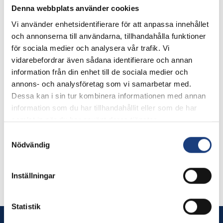
Ansökningsår
Denna webbplats använder cookies
2007
Vi använder enhetsidentifierare för att anpassa innehållet
och annonserna till användarna, tillhandahålla funktioner
Slutrapport
för sociala medier och analysera vår trafik. Vi
27 maj 2010
vidarebefordrar även sådana identifierare och annan
information från din enhet till de sociala medier och
annons- och analysföretag som vi samarbetar med.
Dessa kan i sin tur kombinera informationen med annan
Organisation
information som du har tillhandahållit eller som de har
Sveriges lantbruksuniversitet, SLU
samlat in när du har använt deras tjänster.
Huvudsökande
Samtyckesval
Cecilia Müller
Nödvändig
018-67 29 93
Cecilia.Muller@slu.se
Inställningar
Statistik