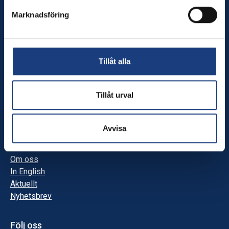
Stiftelsen Hästforskning
Marknadsföring
Stiftelsen Hästforskning finansierar betydelsefulla projekt
inom veterinärmedicinsk- och husdjursvetenskaplig
forskning samt inom områden som rör hästens relation till
Tillåt alla
människa, samhälle och miljö.
Tillåt urval
Innehåll
Forskningsprojekt
Sök medel
Avvisa
Anslag
Stöd hästforskning!
Om oss
In English
Aktuellt
Nyhetsbrev
Följ oss