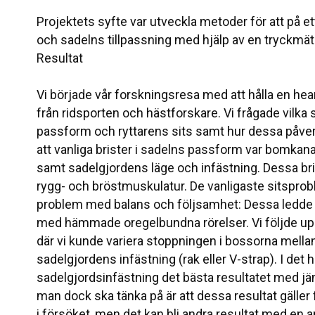
Projektets syfte var utveckla metoder för att på et
och sadelns tillpassning med hjälp av en tryckmät
Resultat
Vi började vår forskningsresa med att hålla en hea
från ridsporten och hästforskare. Vi frågade vilka 
passform och ryttarens sits samt hur dessa påve
att vanliga brister i sadelns passform var bomkan
samt sadelgjordens läge och infästning. Dessa brist
rygg- och bröstmuskulatur. De vanligaste sitsprobl
problem med balans och följsamhet: Dessa ledde til
med hämmade oregelbundna rörelser. Vi följde up
där vi kunde variera stoppningen i bossorna mellan
sadelgjordens infästning (rak eller V-strap). I det h
sadelgjordsinfästning det bästa resultatet med jäm
man dock ska tänka på är att dessa resultat gäller 
i försöket, men det kan bli andra resultat med en a