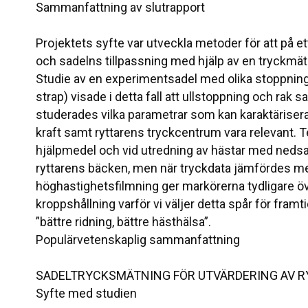
Sammanfattning av slutrapport
Projektets syfte var utveckla metoder för att på et
och sadelns tillpassning med hjälp av en tryckmätni
Studie av en experimentsadel med olika stoppning (
strap) visade i detta fall att ullstoppning och rak 
studerades vilka parametrar som kan karaktärisera 
kraft samt ryttarens tryckcentrum vara relevant. 
hjälpmedel och vid utredning av hästar med nedsat
ryttarens bäcken, men när tryckdata jämfördes me
höghastighetsfilmning ger markörerna tydligare
kroppshållning varför vi väljer detta spår för framt
”bättre ridning, bättre hästhälsa”.
Populärvetenskaplig sammanfattning
SADELTRYCKSMÄTNING FÖR UTVÄRDERING AV R
Syfte med studien