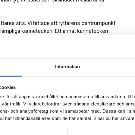
 ryttares sits. Vi hittade att ryttarens centrumpunkt
ara lämpliga kännetecken. Ett annat kännetecken
m ett av hästens steg, så att en låg variation
 hästen. Kan det också vara så att tryckbilden
på det jämförde vi tryckmätningar som hade gjorts
et, bålen och bäckenet. Markörernas positioner
Information
lmades också samtidigt med videofilm som sedan
 Det visade att resultaten från markörerna sade
 gjorde. Detta kan betyda att
cookies
adelns egenskaper än om ryttarens sits och att
e för att anpassa innehållet och annonserna till användarna, tillh
ryttarens sits.
vår trafik. Vi vidarebefordrar även sådana identifierare och anna
nnons- och analysföretag som vi samarbetar med. Dessa kan i sin
et visade sig att det var ett bra hjälpmedel för
har tillhandahållit eller som de har samlat in när du har använt 
r om sitsen från sin ridlärare. De fick sitta på
e ändrade sitsen. Sen upplevde de att det var