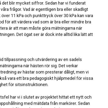
 det blir mycket siffror. Sedan har vi funderat
åra frågor. Vad är egentligen bra eller skadligt
ck över 11 kPa och punkttryck över 30 kPa kan vara
od för att värdera vad som är bra eller mindre bra
nstatera är att man måste göra mätningarna när
ingen. Det ögat ser är dock inte alltid lika lätt att
d tillpassning och utvärdering av en sadels
 mätningarna när hästen rör sig. Det verkar
redning av hästar som presterar dåligt, men vi
kså vara ett bra pedagogiskt hjälpmedel för vissa
het för sitsinstruktionen.
sfel har vi i slutet av projektet hittat ett nytt och
roppshållning med mätdata från markörer. Sedan