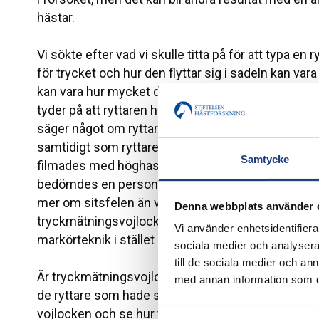
hästar.
Vi sökte efter vad vi skulle titta på för att typa en
för trycket och hur den flyttar sig i sadeln kan v
kan vara hur mycket den totala kraften varierar ino
tyder på att ryttaren har en bättre följsamhet med
säger något om ryttarens sitsfel? För att få reda 
samtidigt som ryttaren red med markörer på huvud
Samtycke
filmades med höghastighetskameror. Ryttarna fi
bedömdes en person forskar kring kroppshållning.
mer om sitsfelen än vad tryckmönstret under sadel
Denna webbplats använder 
tryckmätningsvojlocken ger mer information om s
Vi använder enhetsidentifierar
markörteknik i stället ska användas för studier om 
sociala medier och analysera 
till de sociala medier och a
Är tryckmätningsvojlocken ett bra hjälpmedel? Ja, d
med annan information som du 
de ryttare som hade svårt att ta till sig instruktione
vojlocken och se hur tryckbilden ändrade sig när d
Samtyckesval