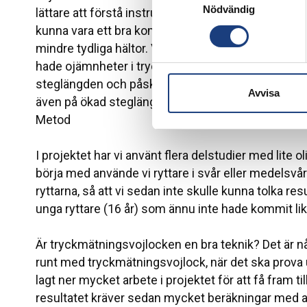
Nödvändig
lättare att förstå instruktioner om hur de skulle rä
kunna vara ett bra komplement då veterinären un
mindre tydliga hältor. Vi provade på fyra hästar i 
hade ojämnheter i tryckbilden. De två professionel
steglängden och påskjutet efter att veterinären 
Avvisa
även på ökad steglängd och påskjut, då svängninga
Metod
I projektet har vi använt flera delstudier med lite ol
börja med använde vi ryttare i svår eller medelsvår 
ryttarna, så att vi sedan inte skulle kunna tolka re
unga ryttare (16 år) som ännu inte hade kommit lika 
Är tryckmätningsvojlocken en bra teknik? Det är 
runt med tryckmätningsvojlock, när det ska prova ut
lagt ner mycket arbete i projektet för att få fram til
resultatet kräver sedan mycket beräkningar med a