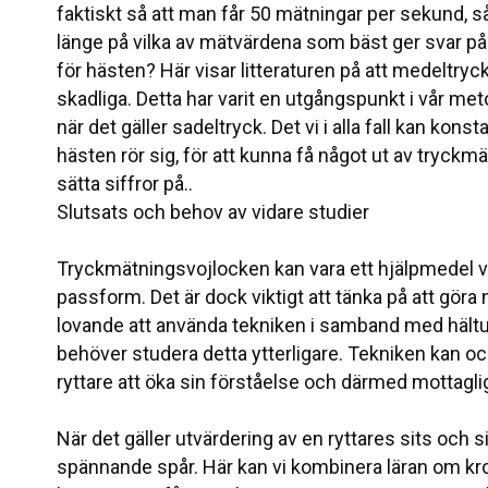
faktiskt så att man får 50 mätningar per sekund, så
länge på vilka av mätvärdena som bäst ger svar på v
för hästen? Här visar litteraturen på att medeltry
skadliga. Detta har varit en utgångspunkt i vår met
när det gäller sadeltryck. Det vi i alla fall kan ko
hästen rör sig, för att kunna få något ut av tryckmätn
sätta siffror på..
Slutsats och behov av vidare studier
Tryckmätningsvojlocken kan vara ett hjälpmedel vi
passform. Det är dock viktigt att tänka på att göra
lovande att använda tekniken i samband med hältut
behöver studera detta ytterligare. Tekniken kan oc
ryttare att öka sin förståelse och därmed mottaglig
När det gäller utvärdering av en ryttares sits och sit
spännande spår. Här kan vi kombinera läran om k