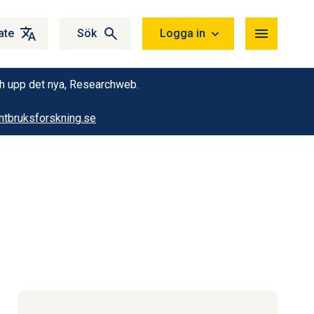
ate
Sök
Logga in
ch upp det nya, Researchweb.
tbruksforskning.se