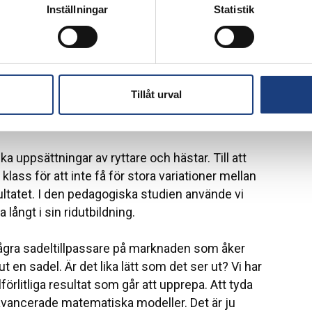
Inställningar
Statistik
tta till sitsen. Sadeltrycksmätningar verkar också
dersöker hästar med nedsatt prestation och
samband med hältutredning. Vi såg då att hästarna
la ryttarna upplevde att hästen ökade
hade lokalbedövat hästen. Tryckmätningen tydde
Tillåt urval
rna i total kraft och tryckcentrum ökade.
ika uppsättningar av ryttare och hästar. Till att
klass för att inte få för stora variationer mellan
sultatet. I den pedagogiska studien använde vi
långt i sin ridutbildning.
några sadeltillpassare på marknaden som åker
 en sadel. Är det lika lätt som det ser ut? Vi har
lförlitliga resultat som går att upprepa. Att tyda
vancerade matematiska modeller. Det är ju