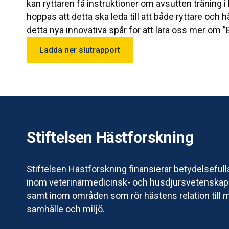
kan ryttaren få instruktioner om avsutten träning i 
hoppas att detta ska leda till att både ryttare och h
detta nya innovativa spår för att lära oss mer om ”B
Ladda ner slutrapport
Stiftelsen Hästforskning
Stiftelsen Hästforskning finansierar betydelsefull
inom veterinärmedicinsk- och husdjursvetenskapl
samt inom områden som rör hästens relation till 
samhälle och miljö.