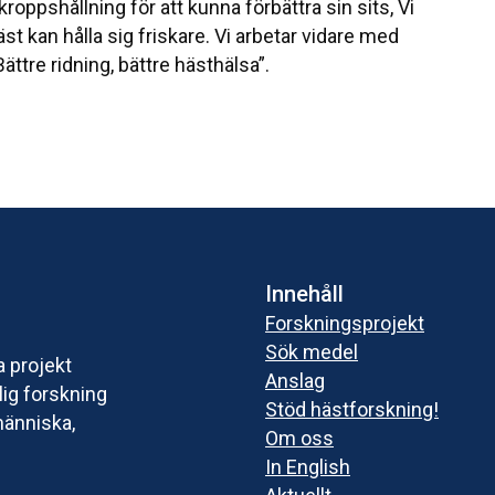
kroppshållning för att kunna förbättra sin sits, Vi
äst kan hålla sig friskare. Vi arbetar vidare med
ättre ridning, bättre hästhälsa”.
Innehåll
Forskningsprojekt
Sök medel
a projekt
Anslag
ig forskning
Stöd hästforskning!
människa,
Om oss
In English