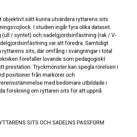
t objektivt sätt kunna utvärdera ryttarens sits
ngsvojlock. I studien ingår fyra olika dataset.
ull / syntet) och sadelgjordsinfästning (rak / V-
sadelgjordsinfästning var att föredra. Samtidigt
ryttarens sits, där omfång i svängningar i total
Tekniken förefaller lovande som pedagogiskt
t prestation. Tryckmönster kan spegla rörelsen i
d positioner från markörer och
 överensstämmelse med bedömare utbildade i
ida forskning om ryttaren sits för att uppnå
YTTARENS SITS OCH SADELNS PASSFORM