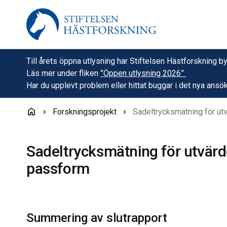
Hoppa till innehåll
Till årets öppna utlysning har Stiftelsen Hästforskning
Läs mer under fliken
”Öppen utlysning 2026”
Har du upplevt problem eller hittat buggar i det nya a
Forskningsprojekt
Sadeltrycksmätning för utv
Sadeltrycksmätning för utvärde
passform
Summering av slutrapport