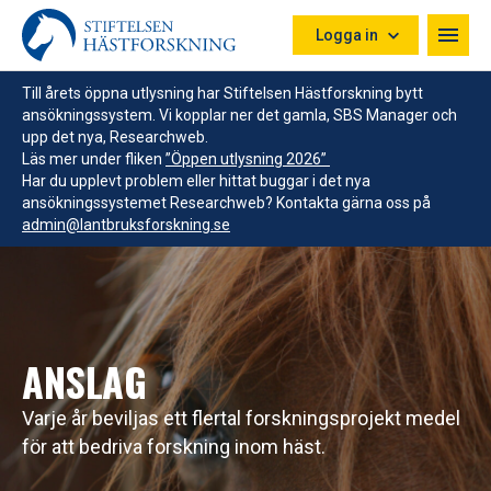
Hoppa till innehåll
Logga in
Till årets öppna utlysning har Stiftelsen Hästforskning bytt
ansökningssystem. Vi kopplar ner det gamla, SBS Manager och
upp det nya, Researchweb.
Läs mer under fliken
”Öppen utlysning 2026”
Har du upplevt problem eller hittat buggar i det nya
ansökningssystemet Researchweb? Kontakta gärna oss på
admin@lantbruksforskning.se
ANSLAG
Varje år beviljas ett flertal forskningsprojekt medel
för att bedriva forskning inom häst.