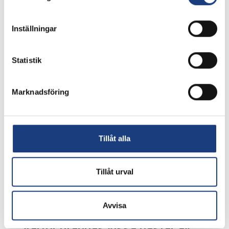
232 000 SEK
Huvudsökande:
Inställningar
Emma Persson-Sjödin, Sveriges
lantbruksuniversitet (SLU)
Statistik
Marknadsföring
På hestens vegne: Ytringsatferd
for dyrevelferd i ryttersport
Beviljat anslag:
Tillåt alla
877 000 SEK, 990 000 NOK
Huvudsökande:
Hans Erik Næss, Høyskolen Kristiania och Susanne
Tillåt urval
Johansson, Gymnastik och Idrottshögskoan (GIH)
Avvisa
Varför drabbas vissa hästar av