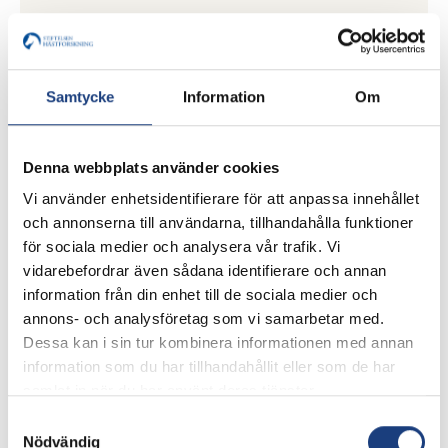
Förbättrad diagnos och
monitorering av
insulindysreglering –
Samtycke
Information
Om
hästspecifika analysmetoder för
insulin och C-peptid
Denna webbplats använder cookies
Huvudsökande:
Vi använder enhetsidentifierare för att anpassa innehållet
Emma Margareta Strage, Sveriges
och annonserna till användarna, tillhandahålla funktioner
lantbruksuniversitet (SLU) och Hege Brun-Hansen,
för sociala medier och analysera vår trafik. Vi
Norges miljø- og biovitenskapelige universitet
vidarebefordrar även sådana identifierare och annan
(NMBU)
information från din enhet till de sociala medier och
annons- och analysföretag som vi samarbetar med.
Dessa kan i sin tur kombinera informationen med annan
information som du har tillhandahållit eller som de har
Förvillande faktorer vid
samlat in när du har använt deras tjänster.
hältutredning hos häst
Samtyckesval
Beviljat anslag:
Nödvändig