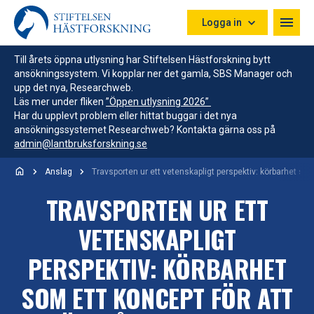
Hoppa till innehåll
Logga in
Till årets öppna utlysning har Stiftelsen Hästforskning bytt
ansökningssystem. Vi kopplar ner det gamla, SBS Manager och
upp det nya, Researchweb.
Läs mer under fliken
”Öppen utlysning 2026”
Har du upplevt problem eller hittat buggar i det nya
ansökningssystemet Researchweb? Kontakta gärna oss på
admin@lantbruksforskning.se
Anslag
Travsporten ur ett vetenskapligt perspektiv: körbarhet som
TRAVSPORTEN UR ETT
VETENSKAPLIGT
PERSPEKTIV: KÖRBARHET
SOM ETT KONCEPT FÖR ATT