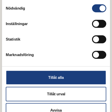
Samtyckesval
forskning visar både vilja och
Nödvändig
vånda
Hästnäringen pekas ibland ut som en klimatbov.
Inställningar
Men kan ridskolorna i stället bli platser där
miljömässig hållbarhet lärs ut? Ett fyraårigt
Statistik
forskningsprojekt mellan Sverige och Norge har
kartlagt hindren, lösningarna och den outnyttjade
potentialen. Slutsatsen är att viljan finns, men många
Marknadsföring
vet inte hur de ska gå från ord till handling.
Tillåt alla
Tillåt urval
Avvisa