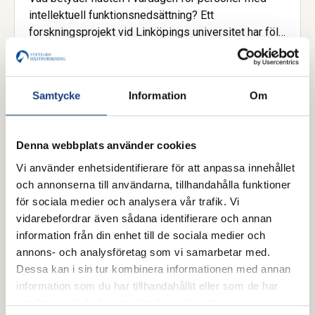
intellektuell funktionsnedsättning? Ett
forskningsprojekt vid Linköpings universitet har följt
barn, unga och vuxna i stall och på ridläger.
Slutsatsen är tydlig. Hästarna kan öppna dörren till
delaktighet och en känsla av att vara behövd, men
Samtycke
Information
Om
det räcker inte att hästarna bara finns där.
Denna webbplats använder cookies
Vi använder enhetsidentifierare för att anpassa innehållet
och annonserna till användarna, tillhandahålla funktioner
för sociala medier och analysera vår trafik. Vi
vidarebefordrar även sådana identifierare och annan
information från din enhet till de sociala medier och
annons- och analysföretag som vi samarbetar med.
Dessa kan i sin tur kombinera informationen med annan
3 juni 2026
information som du har tillhandahållit eller som de har
samlat in när du har använt deras tjänster.
Ridskolan som klimatpionjär? Ny