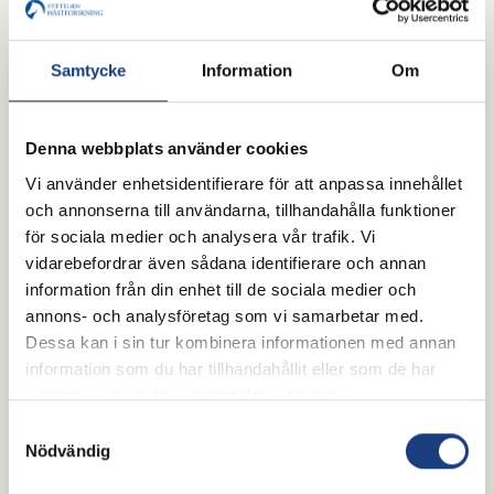
Samtycke
Information
Om
Denna webbplats använder cookies
Vi använder enhetsidentifierare för att anpassa innehållet
och annonserna till användarna, tillhandahålla funktioner
för sociala medier och analysera vår trafik. Vi
vidarebefordrar även sådana identifierare och annan
3 juni 2026
information från din enhet till de sociala medier och
annons- och analysföretag som vi samarbetar med.
Ridskolan som klimatpionjär? Ny
Dessa kan i sin tur kombinera informationen med annan
forskning visar både vilja och
information som du har tillhandahållit eller som de har
vånda
samlat in när du har använt deras tjänster.
Samtyckesval
Hästnäringen pekas ibland ut som en klimatbov.
Nödvändig
Men kan ridskolorna i stället bli platser där
miljömässig hållbarhet lärs ut? Ett fyraårigt