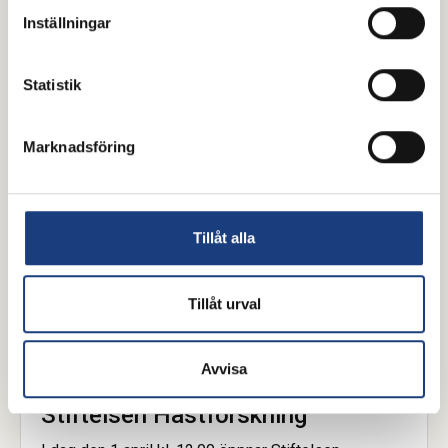
forskningsprojekt mellan Sverige och Norge har
Inställningar
kartlagt hindren, lösningarna och den outnyttjade
potentialen. Slutsatsen är att viljan finns, men många
Statistik
vet inte hur de ska gå från ord till handling.
Marknadsföring
Tillåt alla
Tillåt urval
1 april 2026
Avvisa
Välkommen att söka medel hos
Stiftelsen Hästforskning