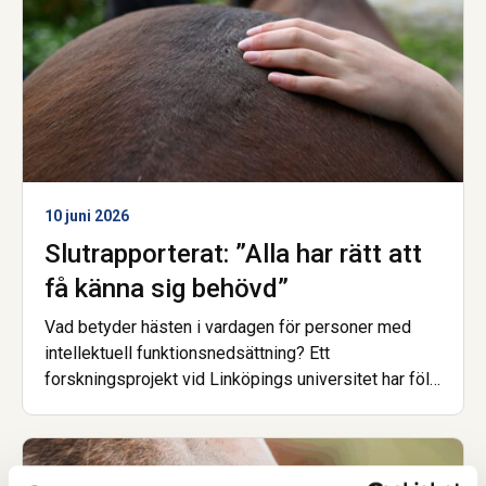
10 juni 2026
Slutrapporterat: ”Alla har rätt att
få känna sig behövd”
Vad betyder hästen i vardagen för personer med
intellektuell funktionsnedsättning? Ett
forskningsprojekt vid Linköpings universitet har följt
barn, unga och vuxna i stall och på ridläger.
Slutsatsen är tydlig. Hästarna kan öppna dörren till
delaktighet och en känsla av att vara behövd, men
det räcker inte att hästarna bara finns där.