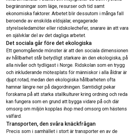
begränsningar som läge, resurser och tid samt
ekonomiska faktorer. Arbetet blir dessutom i många fall
beroende av enskilda eldsjälar, engagerade
styrelseledamöter eller ridskolechefer, snarare än att vara
en självklar del av det dagliga arbetet.
Det sociala går före det ekologiska
Ett genomgående mönster är att den sociala dimensionen
av hållbarhet står betydligt starkare än den ekologiska, på
alla nivåer och tydligast i Norge. Ridskolan som en trygg
och inkluderande mötesplats för människor i alla åldrar är
djupt rotad, medan den ekologiska hållbarheten ofta
hamnar längre ner på dagordningen. Samtidigt pekar
forskarna på att starka stallkulturer kring ordning och reda
kan fungera som en grund att bygga vidare på och där
omsorg om miljön kopplas ihop med omsorg om hästens
välfärd.
Transporten, den svåra knäckfrågan
Precis som i samhället i stort är transporter en av de