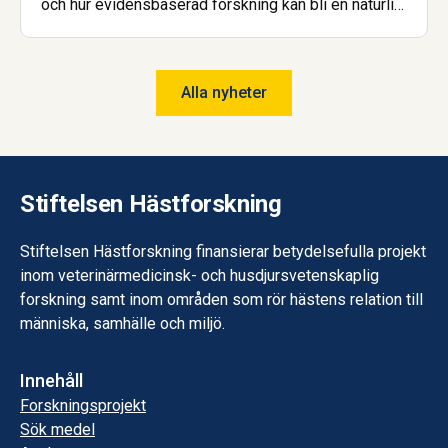
och hur evidensbaserad forskning kan bli en naturlig
del av ridundervisningen.
Alla nyheter
Stiftelsen Hästforskning
Stiftelsen Hästforskning finansierar betydelsefulla projekt
inom veterinärmedicinsk- och husdjursvetenskaplig
forskning samt inom områden som rör hästens relation till
människa, samhälle och miljö.
Innehåll
Forskningsprojekt
Sök medel