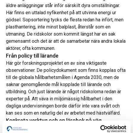
äldre anläggningar står inför särskilt dyra omställningar.
Här finns en uttalad nyfikenhet på att utvinna energi ur
gödsel. Sopsortering tycks de flesta redan ha infört, men
plasthantering, inte minst balplast, återstår som en
utmaning. De ridskolor som kommit längst har en sak
gemensamt och det är att de samarbetar nära andra lokala
aktörer, ofta kommunen.
Från policy till lärande
Här gör forskningsprojektet en av sina viktigaste
observationer. De policydokument som finns kopplas ofta
till de globala hållbarhetsmålen i Agenda 2030, men de
saknar genomgående mål kopplade till lärande och
utbildning. Och just lärande är något ridskolorna redan är
experter på. Att väva in miljömässig hållbarhet i den
dagliga undervisningen borde därför inte vara svårt och
kan ses som en naturlig del av arbetet med hästvälfärd.
Konkreta verktyg och en lärobok på väg
Projektet stannar inte vid kartläggning. Forskarna har tagit