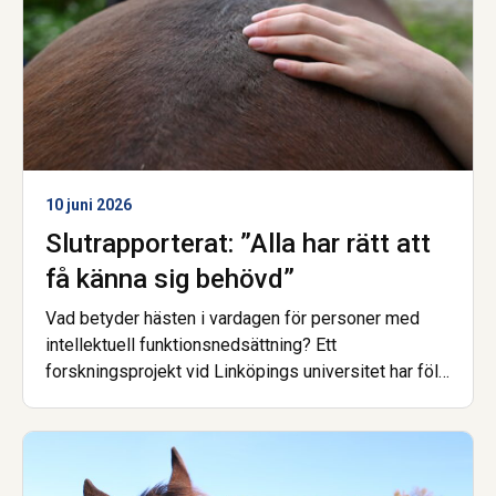
10 juni 2026
Slutrapporterat: ”Alla har rätt att
få känna sig behövd”
Vad betyder hästen i vardagen för personer med
intellektuell funktionsnedsättning? Ett
forskningsprojekt vid Linköpings universitet har följt
barn, unga och vuxna i stall och på ridläger.
Slutsatsen är tydlig. Hästarna kan öppna dörren till
delaktighet och en känsla av att vara behövd, men
det räcker inte att hästarna bara finns där.