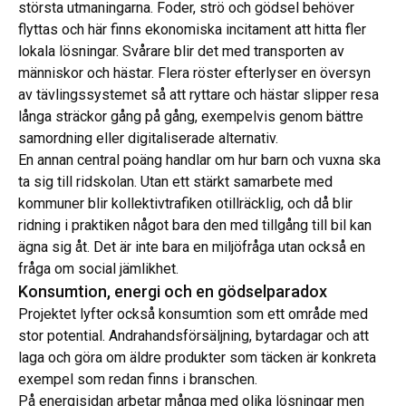
största utmaningarna. Foder, strö och gödsel behöver
flyttas och här finns ekonomiska incitament att hitta fler
lokala lösningar. Svårare blir det med transporten av
människor och hästar. Flera röster efterlyser en översyn
av tävlingssystemet så att ryttare och hästar slipper resa
långa sträckor gång på gång, exempelvis genom bättre
samordning eller digitaliserade alternativ.
En annan central poäng handlar om hur barn och vuxna ska
ta sig till ridskolan. Utan ett stärkt samarbete med
kommuner blir kollektivtrafiken otillräcklig, och då blir
ridning i praktiken något bara den med tillgång till bil kan
ägna sig åt. Det är inte bara en miljöfråga utan också en
fråga om social jämlikhet.
Konsumtion, energi och en gödselparadox
Projektet lyfter också konsumtion som ett område med
stor potential. Andrahandsförsäljning, bytardagar och att
laga och göra om äldre produkter som täcken är konkreta
exempel som redan finns i branschen.
På energisidan arbetar många med olika lösningar men