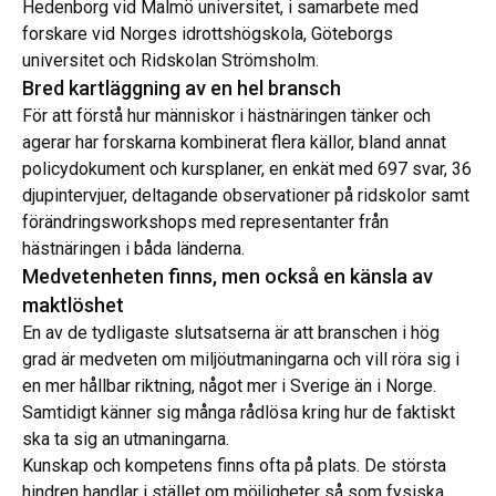
Hedenborg vid Malmö universitet, i samarbete med
forskare vid Norges idrottshögskola, Göteborgs
universitet och Ridskolan Strömsholm.
Bred kartläggning av en hel bransch
För att förstå hur människor i hästnäringen tänker och
agerar har forskarna kombinerat flera källor, bland annat
policydokument och kursplaner, en enkät med 697 svar, 36
djupintervjuer, deltagande observationer på ridskolor samt
förändringsworkshops med representanter från
hästnäringen i båda länderna.
Medvetenheten finns, men också en känsla av
maktlöshet
En av de tydligaste slutsatserna är att branschen i hög
grad är medveten om miljöutmaningarna och vill röra sig i
en mer hållbar riktning, något mer i Sverige än i Norge.
Samtidigt känner sig många rådlösa kring hur de faktiskt
ska ta sig an utmaningarna.
Kunskap och kompetens finns ofta på plats. De största
hindren handlar i stället om möjligheter så som fysiska