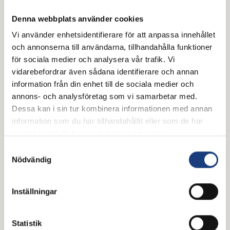
10 juni 2026
Slutrapporterat: ”Alla har rätt att
Denna webbplats använder cookies
få känna sig behövd”
Vi använder enhetsidentifierare för att anpassa innehållet
och annonserna till användarna, tillhandahålla funktioner
Vad betyder hästen i vardagen för personer med
för sociala medier och analysera vår trafik. Vi
intellektuell funktionsnedsättning? Ett
vidarebefordrar även sådana identifierare och annan
forskningsprojekt vid Linköpings universitet har följt
information från din enhet till de sociala medier och
barn, unga och vuxna i stall och på ridläger.
annons- och analysföretag som vi samarbetar med.
Slutsatsen är tydlig. Hästarna kan öppna dörren till
Dessa kan i sin tur kombinera informationen med annan
delaktighet och en känsla av att vara behövd, men
information som du har tillhandahållit eller som de har
det räcker inte att hästarna bara finns där.
samlat in när du har använt deras tjänster.
Samtyckesval
Nödvändig
Inställningar
Statistik