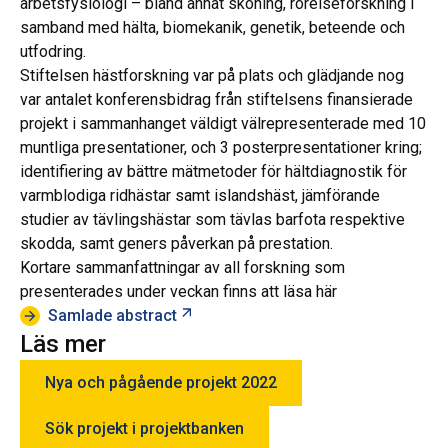
arbetsfysiologi – bland annat skoning, rörelseforskning i
samband med hälta, biomekanik, genetik, beteende och
utfodring.
Stiftelsen hästforskning var på plats och glädjande nog
var antalet konferensbidrag från stiftelsens finansierade
projekt i sammanhanget väldigt välrepresenterade med 10
muntliga presentationer, och 3 posterpresentationer kring;
identifiering av bättre mätmetoder för hältdiagnostik för
varmblodiga ridhästar samt islandshäst, jämförande
studier av tävlingshästar som tävlas barfota respektive
skodda, samt geners påverkan på prestation.
Kortare sammanfattningar av all forskning som
presenterades under veckan finns att läsa här
Öppnas i ny flik
Samlade abstract
Läs mer
Nya och pågående projekt 2022
Sök projekt i projektbanken